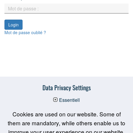
Mot de passe oublié ?
Data Privacy Settings
Essentiell
Las interactive en bref
Cookies are used on our website. Some of
them are mandatory, while others enable us to
Promotion & partenaires
improve your user experience on our website.