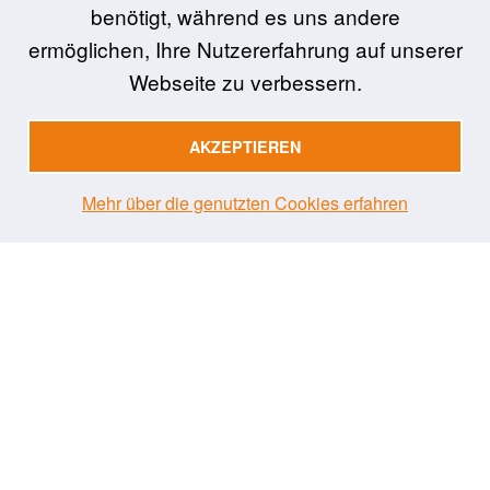
Über LAS interactive
benötigt, während es uns andere
ermöglichen, Ihre Nutzererfahrung auf unserer
Förderung & Partner
Webseite zu verbessern.
FAQ
AGB
AKZEPTIEREN
Sachkunde
Aus-, Fort- und Weiterbildung
Mehr über die genutzten Cookies erfahren
EU - Modulare Ausbildung
3R-SMART
Impressum
Ι
Datenschutzerklärung
Ι ©
2026 LAS interactive