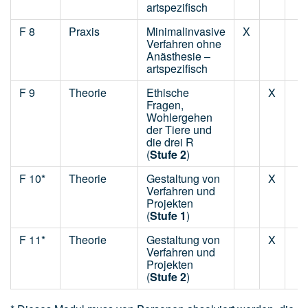
artspezifisch
F 8
Praxis
Minimalinvasive
X
Verfahren ohne
Anästhesie –
artspezifisch
F 9
Theorie
Ethische
X
Fragen,
Wohlergehen
der Tiere und
die drei R
(
Stufe 2
)
F 10*
Theorie
Gestaltung von
X
Verfahren und
Projekten
(
Stufe 1
)
F 11*
Theorie
Gestaltung von
X
Verfahren und
Projekten
(
Stufe 2
)