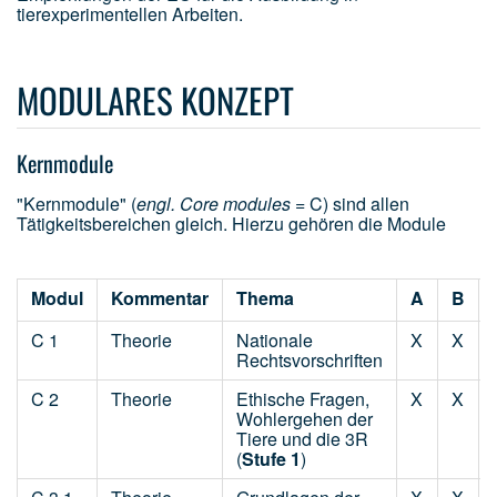
tierexperimentellen Arbeiten.
MODULARES KONZEPT
Kernmodule
"Kernmodule" (
engl. Core modules
= C) sind allen
Tätigkeitsbereichen gleich. Hierzu gehören die Module
Modul
Kommentar
Thema
A
B
C 1
Theorie
Nationale
X
X
Rechtsvorschriften
C 2
Theorie
Ethische Fragen,
X
X
Wohlergehen der
Tiere und die 3R
(
Stufe 1
)