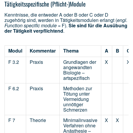
Tätigkeitsspezifische (Pflicht-)Module
Kenntnisse, die entweder A oder B oder C oder D
zugehörig sind, werden in Tätigkeitsmodulen erlangt (
engl.
Function specific module
= F).
Sie sind für die Ausübung
der Tätigkeit verpflichten
d
.
Modul
Kommentar
Thema
A
B
C
F 3.2
Praxis
Grundlagen der
X
X
angewandten
Biologie –
artspezifisch
F 6.2
Praxis
Methoden zur
Tötung unter
Vermeidung
unnötiger
Schmerzen
F 7
Theorie
Minimalinvasive
X
X
Verfahren ohne
Anästhesie –