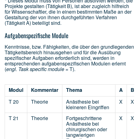
* Dieses Modul muss von Personen absolviert werden, die
Projekte gestalten (Tätigkeit B), ist aber zugleich hilfreich
für Wissenschaftler, die in einem bestimmten Maße an der
Gestaltung der von ihnen durchgeführten Verfahren
(Tätigkeit A) beteiligt sind.
Aufgabenspezifische Module
Kenntnisse, bzw. Fähigkeiten, die über den grundlegenden
Tätigkeitsbereich hinausgehen und für die Ausübung
spezifischer Aufgaben erforderlich sind, werden in
entsprechenden aufgabenspezifischen Modulen erlernt
(
engl. Task specific module
= T).
Modul
Kommentar
Thema
A
B
T 20
Theorie
Anästhesie bei
X
X
kleineren Eingriffen
T 21
Theorie
Fortgeschrittene
X
X
Anästhesie bei
chirurgischen oder
langwierigen