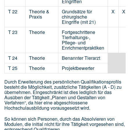
Eingriffen
T 22
Theorie &
Grundsätze für
X
X
Praxis
chirurgische
Eingriffe (mit 21)
T 23
Theorie
Fortgeschrittene
Tierhaltungs-,
Pflege- und
Enrichmentpraktiken
T 24
Theorie
Benannter Tierarzt
T 25
Theorie
Projektbewerter
Durch Erweiterung des persönlichen Qualifikationsprofils
besteht die Möglichkeit, zusätzliche Tätigkeiten (A - D) zu
übernehmen. Eingeschränkt ist dies lediglich für das
Ausüben der Tätigkeit „Planen und Gestalten von
Verfahren“, da hier eine abgeschlossene
Hochschulausbildung vorausgesetzt wird.
So können sich Personen, durch das Absolvieren von
Modulen, die initial nicht für ihre Tätigkeit vorgesehen sind,
entsprechend Qualifizieren.