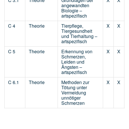
C 3.1
Theorie
Grundlagen der
X
X
angewandten
Biologie –
artspezifisch
C 4
Theorie
Tierpflege,
X
X
Tiergesundheit
und Tierhaltung –
artspezifisch
C 5
Theorie
Erkennung von
X
X
Schmerzen,
Leiden und
Ängsten –
artspezifisch
C 6.1
Theorie
Methoden zur
X
X
Tötung unter
Vermeidung
unnötiger
Schmerzen