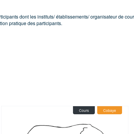
icipants dont les instituts/ établissements/ organisateur de cou
ion pratique des participants.
dule
(10)
Cours
Cobaye
Souris
(2)
Rat
(1)
Lapin
(1)
NHP
(1)