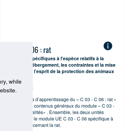
C 03 - C 06 : rat
Contenus spécifiques à l'espèce relatifs à la
biologie, l’hébergement, les contraintes et la mise
à mort dans l’esprit de la protection des animaux
de rats
ry, while
DE | EN | FR
ebsite.
Les contenus d’apprentissage du « C 03 - C 06 :
rat »
complète les contenus généraux du module « C 03 -
C 06 : généralités» . Ensemble, les deux unités
représentent le module UE C 03 - C 06 spécifique à
l’espèce concernant la rat.