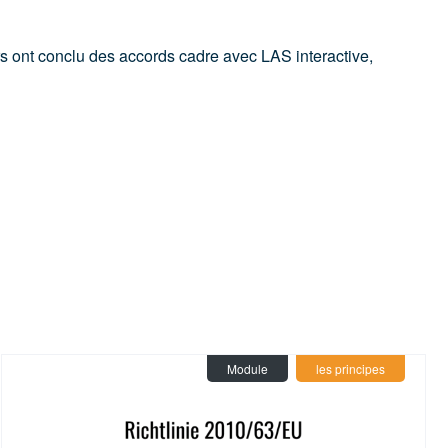
rs ont conclu des accords cadre avec LAS interactive,
Module
les principes
Chouette effraie
(1)
Gerbille
(2)