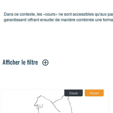
Dans ce contexte, les «cours» ne sont accessibles qu'aux part
garantissant/ offrant ensuite/ de manière combinée une format
Afficher le filtre
Category:
Afficher tous
Cours
(14)
Mo
Cours
Poulet
Theme:
Afficher tous
les principes
(8)