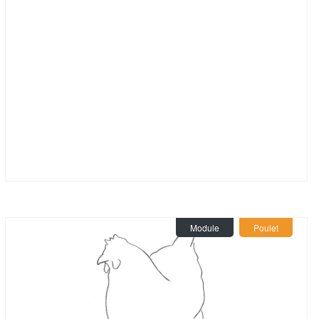
Module
Poulet