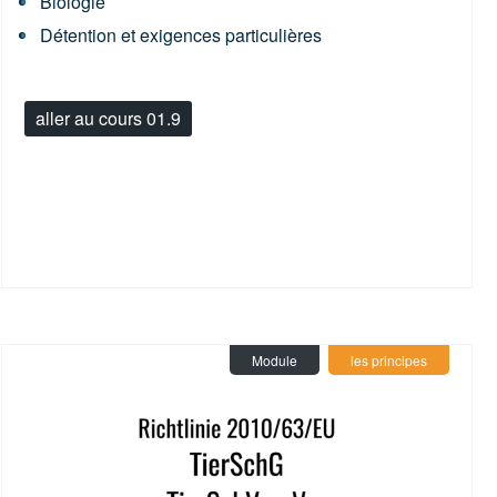
Biologie
Détention et exigences particulières
aller au cours 01.9
Module
les principes