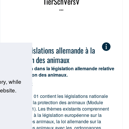
C 01 : législations allemande à la
protection des animaux
Introduction dans la législation allemande relative
à la protection des animaux.
ry, while
DE | EN | FR
ebsite.
Le module C 01 contient les législations nationale
allemande à la protection des animaux (Module
central UE 01). Les thèmes existants comprennent
l’introduction à la législation européenne sur la
protection des animaux, la loi allemande sur la
protection des animaux avec les ordonnances