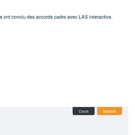
rs ont conclu des accords cadre avec LAS interactive,
Cours
Gerbille
Chouette effraie
(1)
Gerbille
(2)