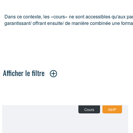
Dans ce contexte, les «cours» ne sont accessibles qu'aux part
garantissant/ offrant ensuite/ de manière combinée une format
Afficher le filtre
Category:
Afficher tous
Cours
(14)
Mo
Cours
NHP
Theme:
Afficher tous
les principes
(8)