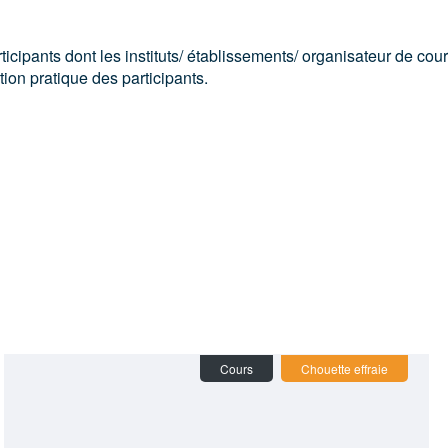
icipants dont les instituts/ établissements/ organisateur de cou
ion pratique des participants.
dule
(10)
Cours
Chouette effraie
Souris
(2)
Rat
(1)
Lapin
(1)
NHP
(1)