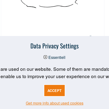
Cours 01.11 - cobaye
Data Privacy Settings
Contenus spécifiques à l’espèce pour le travail
avec des cobayes
Essentiell
DE | EN | FR
are used on our website. Some of them are mandato
Cette partie du cours doit être associée au cours 01 –
 enable us to improve your user experience on our w
partie générale. Des exceptions sont possibles,
lorsqu'un autre accord a été conclu avec
l'établissement.
ACCEPT
Biologie
Get more info about used cookies
Détention et exigences particulières