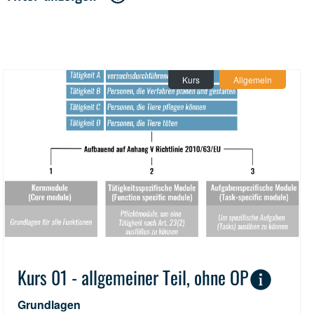
Kategorie:
Kurs
(14)
Modul
alle anzeigen
(10)
Kurs
Allgemein
Thema:
Allgemein
(8)
Maus
alle anzeigen
(2)
Ratte
(1)
Kaninchen
(1)
NHP
(1)
Schleiereule
(1)
Gerbil
(2)
Fledermaus
(1)
Singvögel
(2)
Hamster
(1)
Meerschweinchen
(1)
Huhn
(2)
Kurs 01 - allgemeiner Teil, ohne OP
Grundlagen