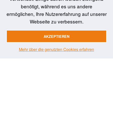
benötigt, während es uns andere
Dieser Kursteil wird
in Verbindung mit
Kurs 01 –
ermöglichen, Ihre Nutzererfahrung auf unserer
allgemeiner Teil belegt. Ausnahmen sind möglich,
Webseite zu verbessern.
wenn mit der Einrichtung eine andere Vereinbarung
getroffen wurde.
AKZEPTIEREN
Biologie
Haltung und spezielle Anforderungen
Mehr über die genutzten Cookies erfahren
Der Kurs steht derzeit auf Deutsch und Englisch
zur Verfügung.
zu Kurs 01.10