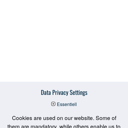
Data Privacy Settings
Essentiell
Las interactive en bref
Cookies are used on our website. Some of
them are mandatory, while others enable us to